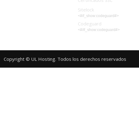
Certificados SSL
Sitelock
<#if_show:codeguard#>
Codeguard
<#/if_show:codeguard#>
Copyright © UL Hosting. Todos los derechos reservados