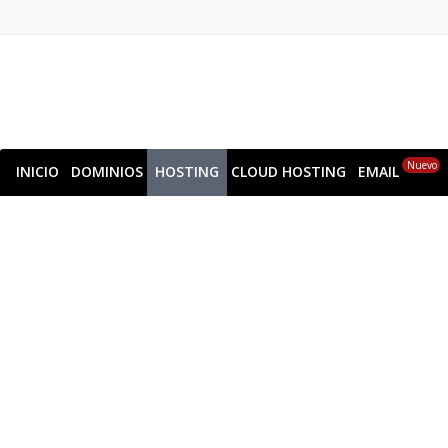
Nuevo
INICIO
DOMINIOS
HOSTING
CLOUD HOSTING
EMAIL
Dedic
Get all the raw performance of the serv
Choose from high-performance NVMe pla
Get st