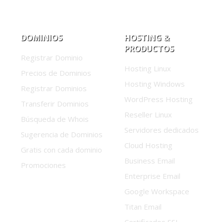
DOMINIOS
HOSTING &
PRODUCTOS
Registrar Dominio
Hosting Linux
Precios de Dominios
Hosting Windows
Registrar Dominios
WordPress Hosting
Transferir Dominios
Reseller Linux
Búsqueda de Whois
Servidores dedicados
Sugerencia de Dominios
Cloud Hosting
Gratis con cada dominio
Business Email
Promociones
Enterprise Email
Google Workspace
Titan Email